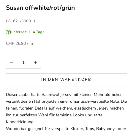
Susan offwhite/rot/grün
081621/300011
Lieferzeit: 1-4 Tage
Angebot
CHF 26.90
/ m
Anzahl verringern
Anzahl erhöhen
IN DEN WARENKORB
Dieser zauberhafte Baumwolljersey mit kleinen Mohnblümchen
verleiht deinen Nähprojekten eine romantisch-verspielte Note. Die
feinen, floralen Details auf weichem, elastischem Jersey machen
ihn zur perfekten Wahl für feminine Looks und zarte
Kinderkleidung.
Wunderbar geeignet für verspielte Kleider, Tops, Babybodys oder