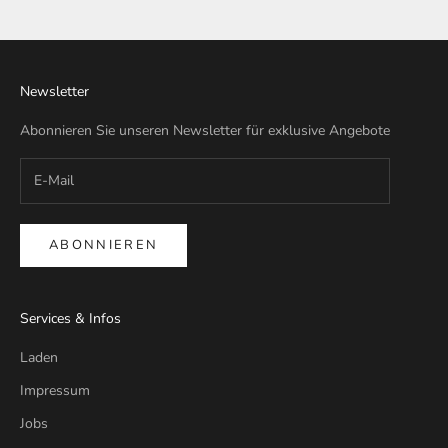
Gehe zu Element 1
Gehe zu Element 2
Gehe zu Element 3
Gehe zu Element 4
Newsletter
Abonnieren Sie unseren Newsletter für exklusive Angebote
ABONNIEREN
Services & Infos
Laden
Impressum
Jobs