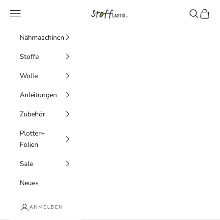
Zum Inhalt springen
Stofflastig
Menü
Suchen
Waren
Nähmaschinen
Stoffe
Wolle
Anleitungen
Zubehör
Plotter+
Folien
Sale
Neues
ANMELDEN