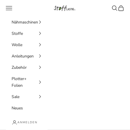
Zum Inhalt springen
Stofflastig
Menü
Suchen
Waren
Nähmaschinen
Stoffe
Wolle
Anleitungen
Zubehör
Plotter+
Folien
Sale
Neues
ANMELDEN