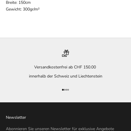
Breite: 150cm
Gewicht: 300gr/m²
Versandkostenfrei ab CHF 150.00
innerhalb der Schweiz und Liechtenstein
Gehe zu Element 1
Gehe zu Element 2
Gehe zu Element 3
Gehe zu Element 4
Newsletter
Abonnieren Sie unseren Newsletter für exklusive Angebote