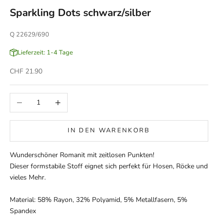
Sparkling Dots schwarz/silber
Q 22629/690
Lieferzeit: 1-4 Tage
Angebot
CHF 21.90
Anzahl verringern
Anzahl erhöhen
IN DEN WARENKORB
Wunderschöner Romanit mit zeitlosen Punkten!
Dieser formstabile Stoff eignet sich perfekt für Hosen, Röcke und
vieles Mehr.
Material: 58% Rayon, 32% Polyamid, 5% Metallfasern, 5%
Spandex