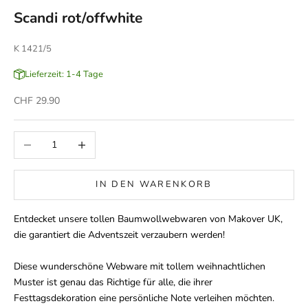
Scandi rot/offwhite
K 1421/5
Lieferzeit: 1-4 Tage
Angebot
CHF 29.90
Anzahl verringern
Anzahl erhöhen
IN DEN WARENKORB
Entdecket unsere tollen Baumwollwebwaren von Makover UK,
die garantiert die Adventszeit verzaubern werden!
Diese wunderschöne Webware mit tollem weihnachtlichen
Muster ist genau das Richtige für alle, die ihrer
Festtagsdekoration eine persönliche Note verleihen möchten.