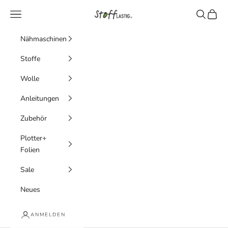
Zum Inhalt springen
Stofflastig
Menü
Suchen
Waren
Nähmaschinen
Stoffe
Wolle
Anleitungen
Zubehör
Plotter+
Folien
Sale
Neues
ANMELDEN