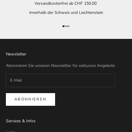
Versandkostenfrei ab CHF 150.00
innerhalb der Schweiz und Liechtenstein
Gehe zu Element 1
Gehe zu Element 2
Gehe zu Element 3
Gehe zu Element 4
Newsletter
Abonnieren Sie unseren Newsletter für exklusive Angebote
ABONNIEREN
Services & Infos