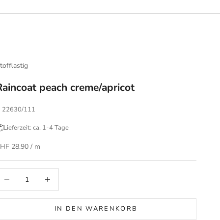
tofflastig
Raincoat peach creme/apricot
 22630/111
Lieferzeit: ca. 1-4 Tage
ngebot
HF 28.90
/ m
nzahl verringern
Anzahl erhöhen
IN DEN WARENKORB