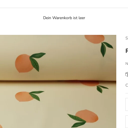
Dein Warenkorb ist leer
S
N
A
C
A