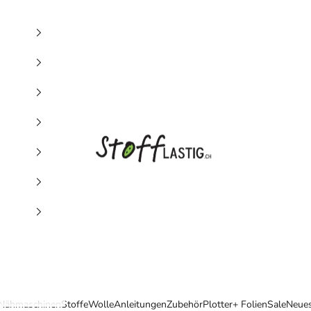
Stofflastig
Nähmaschinen
Stoffe
Wolle
Anleitungen
Zubehör
Plotter+ Folien
Sale
Neue