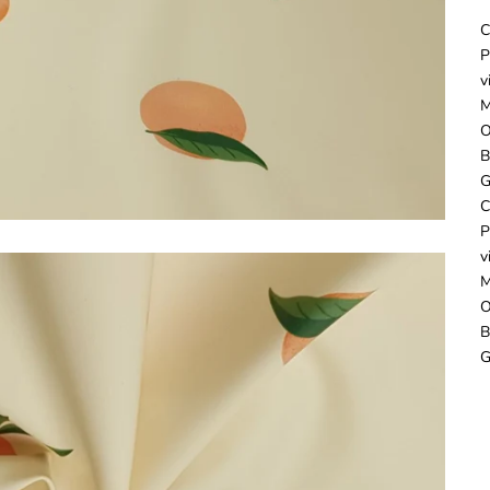
C
P
v
M
O
B
G
C
P
v
M
O
B
G