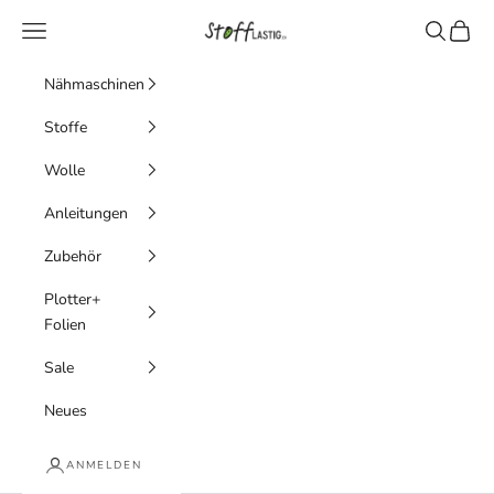
Zum Inhalt springen
Stofflastig
Menü
Suchen
Waren
Nähmaschinen
Stoffe
Wolle
Anleitungen
Zubehör
Plotter+
Folien
Sale
Neues
ANMELDEN