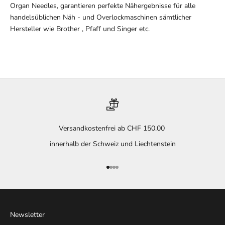
Organ Needles, garantieren perfekte Nähergebnisse für alle
handelsüblichen Näh - und Overlockmaschinen sämtlicher
Hersteller wie Brother , Pfaff und Singer etc.
Versandkostenfrei ab CHF 150.00
innerhalb der Schweiz und Liechtenstein
Gehe zu Element 1
Gehe zu Element 2
Gehe zu Element 3
Gehe zu Element 4
Newsletter