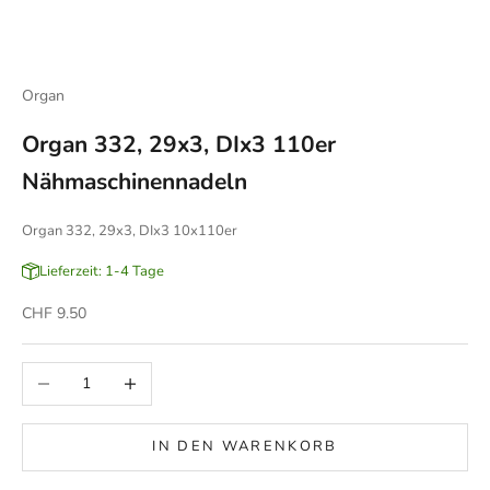
Organ
Organ 332, 29x3, DIx3 110er
Nähmaschinennadeln
Organ 332, 29x3, DIx3 10x110er
Lieferzeit: 1-4 Tage
Angebot
CHF 9.50
Anzahl verringern
Anzahl erhöhen
IN DEN WARENKORB