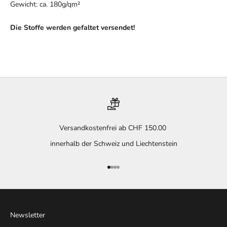
Gewicht: ca. 180g/qm
²
Die Stoffe werden gefaltet versendet!
Versandkostenfrei ab CHF 150.00
innerhalb der Schweiz und Liechtenstein
Gehe zu Element 1
Gehe zu Element 2
Gehe zu Element 3
Gehe zu Element 4
Newsletter