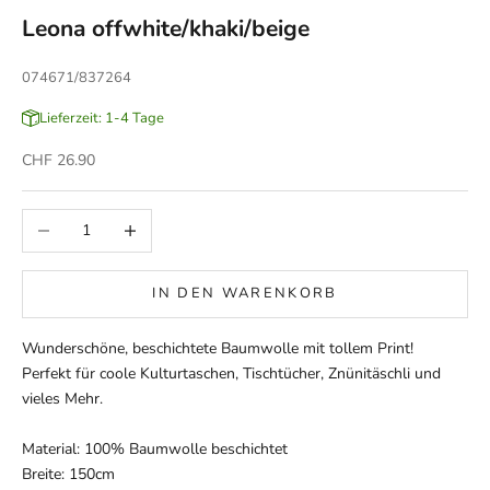
Leona offwhite/khaki/beige
074671/837264
Lieferzeit: 1-4 Tage
Angebot
CHF 26.90
Anzahl verringern
Anzahl erhöhen
IN DEN WARENKORB
Wunderschöne, beschichtete Baumwolle mit tollem Print!
Perfekt für coole Kulturtaschen, Tischtücher, Znünitäschli und
vieles Mehr.
Material: 100% Baumwolle beschichtet
Breite: 150cm