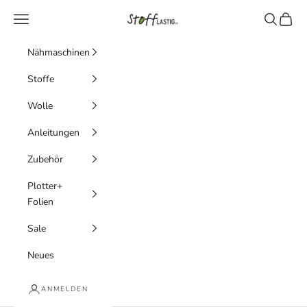
Zum Inhalt springen
Stofflastig
Menü
Suchen
Waren
Nähmaschinen
Stoffe
Wolle
Anleitungen
Zubehör
Plotter+
Folien
Sale
Neues
ANMELDEN