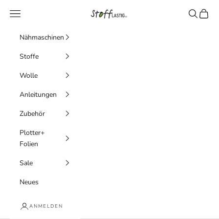
Zum Inhalt springen
Stofflastig
Menü
Suchen
Waren
Nähmaschinen
Stoffe
Wolle
Anleitungen
Zubehör
Plotter+
Folien
Sale
Neues
ANMELDEN