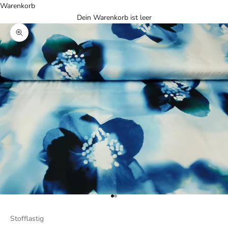
Warenkorb
Dein Warenkorb ist leer
Bild vergrößern
Gehe zu Element 1
Gehe zu Element 2
Stofflastig