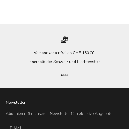
Versandkostenfrei ab CHF 150.00
innerhalb der Schweiz und Liechtenstein
Gehe zu Element 1
Gehe zu Element 2
Gehe zu Element 3
Gehe zu Element 4
Newsletter
Abonnieren Sie unseren Newsletter für exklusive Angebote