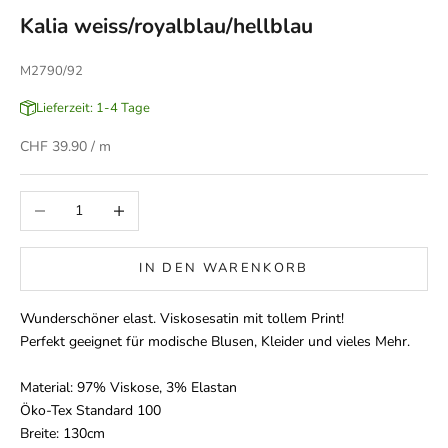
Kalia weiss/royalblau/hellblau
M2790/92
Lieferzeit: 1-4 Tage
Angebot
CHF 39.90
/ m
Anzahl verringern
Anzahl erhöhen
IN DEN WARENKORB
Wunderschöne
r elast. Viskosesatin mit tollem Print!
Perfekt geeignet für modische Blusen, Kleider und vieles Mehr.
Material: 97% Viskose, 3% Elastan
Öko-Tex Standard 100
Breite: 130cm