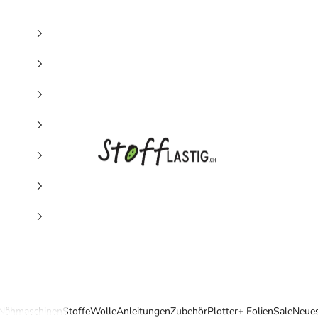
Stofflastig
Nähmaschinen
Stoffe
Wolle
Anleitungen
Zubehör
Plotter+ Folien
Sale
Neue