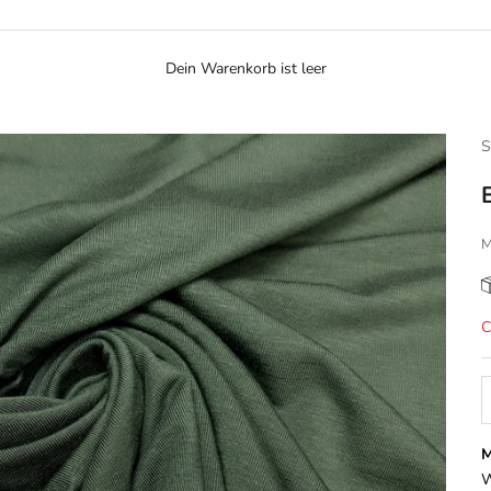
Dein Warenkorb ist leer
S
M
A
C
M
W