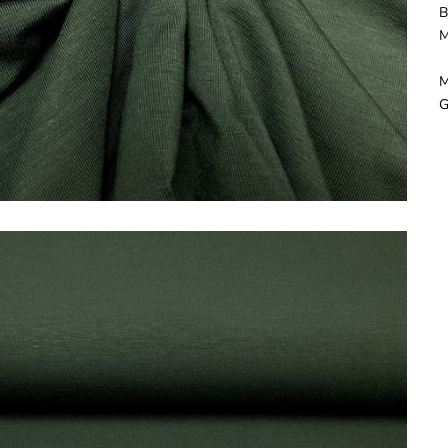
B
M
M
G