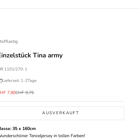
tofflastig
Einzelstück Tina army
R 1101/270-1
Lieferzeit: 1-2Tage
ngebot
Regulärer Preis
HF 7.80
CHF 9.75
AUSVERKAUFT
asse: 35 x 160cm
underschöner Tenceljersey in tollen Farben!