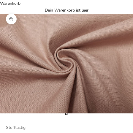
Warenkorb
Dein Warenkorb ist leer
Bild vergrößern
Gehe zu Element 1
Gehe zu Element 2
Stofflastig