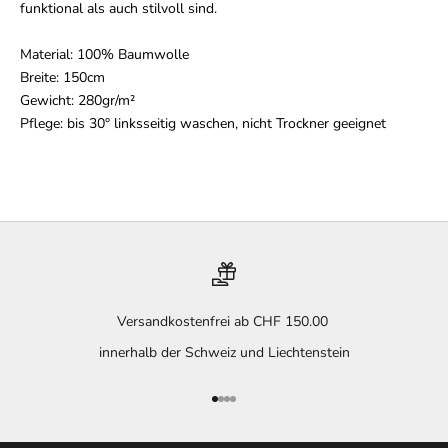
funktional als auch stilvoll sind.
Material: 100% Baumwolle
Breite: 150cm
Gewicht: 280gr/m²
Pflege: bis 30° linksseitig waschen, nicht Trockner geeignet
Versandkostenfrei ab CHF 150.00
innerhalb der Schweiz und Liechtenstein
Gehe zu Element 1
Gehe zu Element 2
Gehe zu Element 3
Gehe zu Element 4