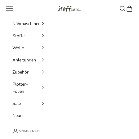
Zum Inhalt springen
Stofflastig
Menü
Suchen
Waren
Nähmaschinen
Stoffe
Wolle
Anleitungen
Zubehör
Plotter+
Folien
Sale
Neues
ANMELDEN