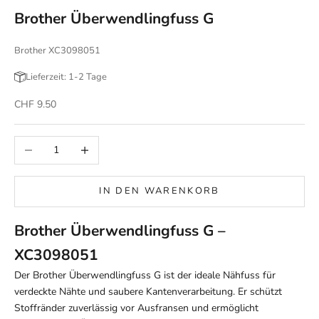
Brother Überwendlingfuss G
Brother XC3098051
Lieferzeit: 1-2 Tage
Angebot
CHF 9.50
Anzahl verringern
Anzahl erhöhen
IN DEN WARENKORB
Brother Überwendlingfuss G –
XC3098051
Der Brother Überwendlingfuss G ist der ideale Nähfuss für
verdeckte Nähte und saubere Kantenverarbeitung. Er schützt
Stoffränder zuverlässig vor Ausfransen und ermöglicht