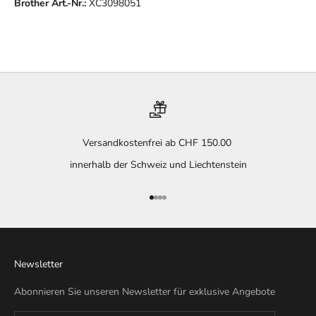
Brother Art.-Nr.:
XC3098051
Versandkostenfrei ab CHF 150.00
innerhalb der Schweiz und Liechtenstein
Gehe zu Element 1
Gehe zu Element 2
Gehe zu Element 3
Gehe zu Element 4
Newsletter
Abonnieren Sie unseren Newsletter für exklusive Angebote