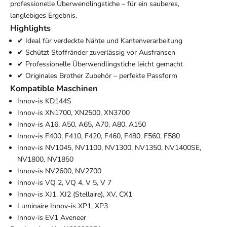
professionelle Überwendlingstiche – für ein sauberes,
langlebiges Ergebnis.
Highlights
✔ Ideal für verdeckte Nähte und Kantenverarbeitung
✔ Schützt Stoffränder zuverlässig vor Ausfransen
✔ Professionelle Überwendlingstiche leicht gemacht
✔ Originales Brother Zubehör – perfekte Passform
Kompatible Maschinen
Innov-is KD144S
Innov-is XN1700, XN2500, XN3700
Innov-is A16, A50, A65, A70, A80, A150
Innov-is F400, F410, F420, F460, F480, F560, F580
Innov-is NV1045, NV1100, NV1300, NV1350, NV1400SE,
NV1800, NV1850
Innov-is NV2600, NV2700
Innov-is VQ 2, VQ 4, V 5, V 7
Innov-is XJ1, XJ2 (Stellaire), XV, CX1
Luminaire Innov-is XP1, XP3
Innov-is EV1 Aveneer