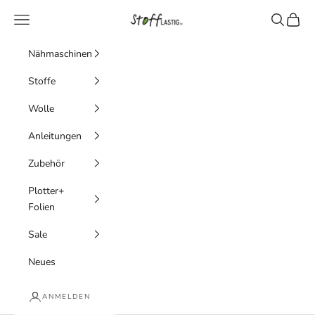
Zum Inhalt springen
Stofflastig
Menü
Suchen
Waren
Nähmaschinen
Stoffe
Wolle
Anleitungen
Zubehör
Plotter+
Folien
Sale
Neues
ANMELDEN