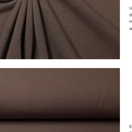
U
d
H
a
E