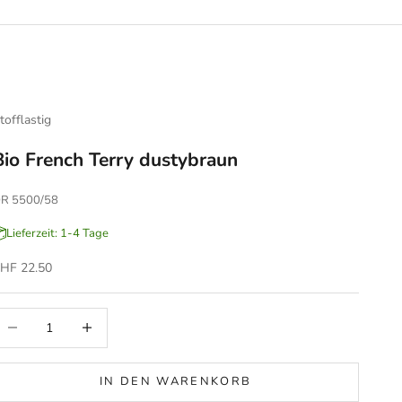
tofflastig
Bio French Terry dustybraun
R 5500/58
Lieferzeit: 1-4 Tage
ngebot
HF 22.50
nzahl verringern
Anzahl erhöhen
IN DEN WARENKORB