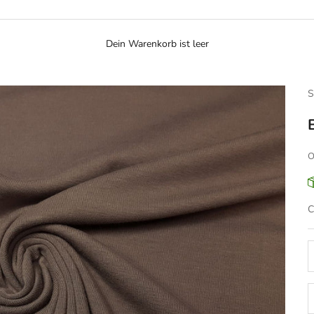
Dein Warenkorb ist leer
S
O
A
C
A