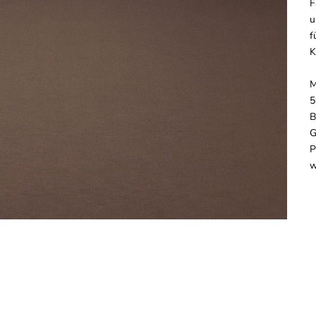
F
u
f
K
M
5
B
G
P
w