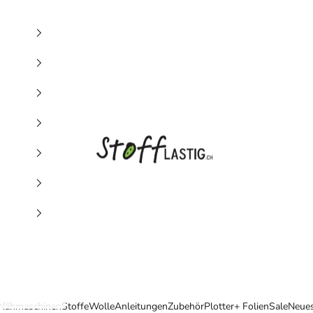
Stofflastig
Nähmaschinen
Stoffe
Wolle
Anleitungen
Zubehör
Plotter+ Folien
Sale
Neue