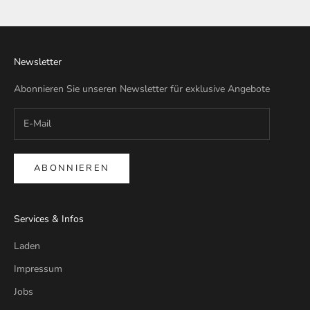
Gehe zu Element 1
Gehe zu Element 2
Gehe zu Element 3
Gehe zu Element 4
Newsletter
Abonnieren Sie unseren Newsletter für exklusive Angebote
ABONNIEREN
Services & Infos
Laden
Impressum
Jobs