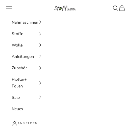
Zum Inhalt springen
Stofflastig
Menü
Suchen
Waren
Nähmaschinen
Stoffe
Wolle
Anleitungen
Zubehör
Plotter+
Folien
Sale
Neues
ANMELDEN