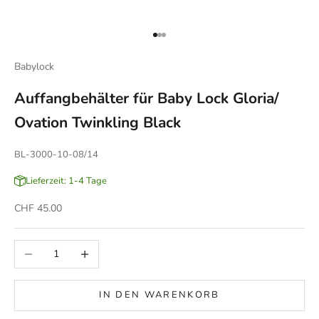
Gehe zu Element 1
Gehe zu Element 2
Gehe zu Element 3
Babylock
Auffangbehälter für Baby Lock Gloria/
Ovation Twinkling Black
BL-3000-10-08/14
Lieferzeit: 1-4 Tage
Angebot
CHF 45.00
Anzahl verringern
Anzahl erhöhen
IN DEN WARENKORB